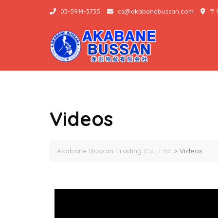
03-5914-3735
cs@akabanebussan.com
〒1
Videos
Akabane Bussan Trading Co., Ltd.
>
Videos